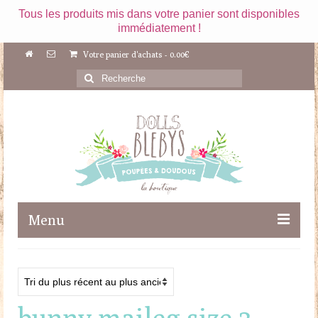
Tous les produits mis dans votre panier sont disponibles
immédiatement !
Votre panier d'achats
-
0.00
€
Rechercher
:
Menu
Boutique
Maileg
bunny maileg size 3
Poupées