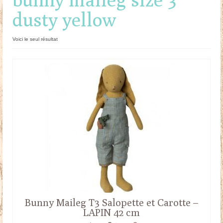
dusty yellow
Doudous
Mobilier & Accessoires
Voici le seul résultat
Blog
Contact
Panier
Bunny Maileg T3 Salopette et Carotte –
LAPIN 42 cm