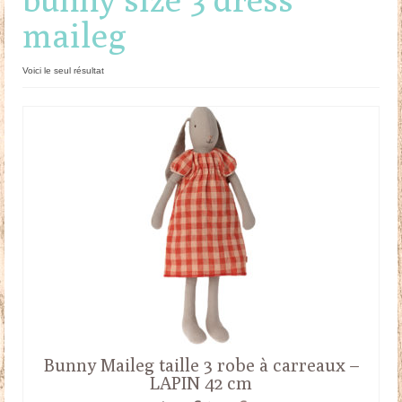
maileg
Doudous
Mobilier & Accessoires
Voici le seul résultat
Blog
Contact
Panier
Bunny Maileg taille 3 robe à carreaux –
LAPIN 42 cm