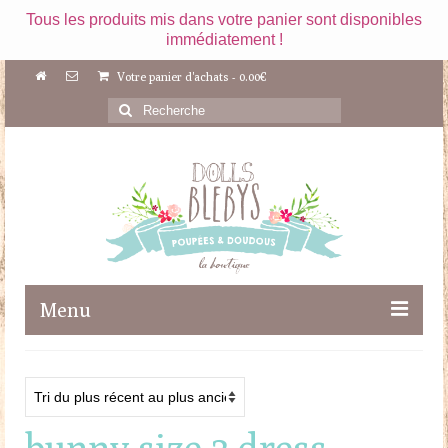
Tous les produits mis dans votre panier sont disponibles
immédiatement !
Votre panier d'achats
-
0.00
€
Rechercher
:
Menu
Boutique
Maileg
bunny size 3 dress
Poupées