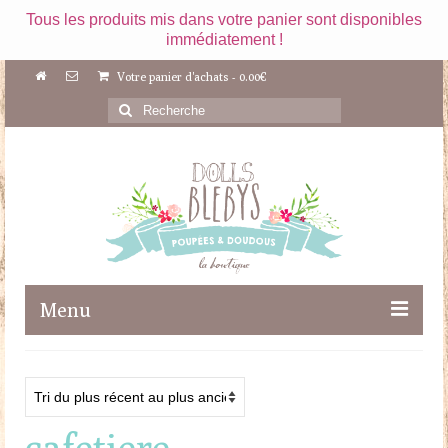
Tous les produits mis dans votre panier sont disponibles
immédiatement !
Votre panier d'achats
-
0.00
€
Rechercher
:
Menu
Boutique
Maileg
cafetiere
Poupées