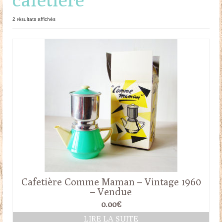
Doudous
Trié
2 résultats affichés
du
Mobilier & Accessoires
plus
récent
Blog
au
plus
ancien
Contact
Panier
Cafetière Comme Maman – Vintage 1960
– Vendue
0.00
€
LIRE LA SUITE