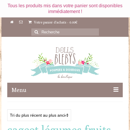
Tous les produits mis dans votre panier sont disponibles
immédiatement !
Votre panier d'achats
-
0.00
€
Rechercher
:
Menu
Boutique
Maileg
cageot légumes fruits
Poupées