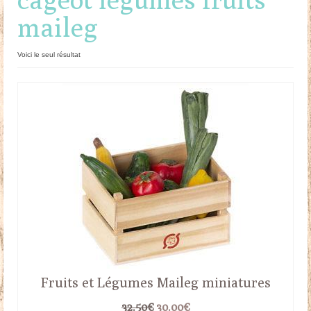
maileg
Doudous
Mobilier & Accessoires
Voici le seul résultat
Blog
Contact
Panier
Fruits et Légumes Maileg miniatures
Le
Le
32.50
€
30.00
€