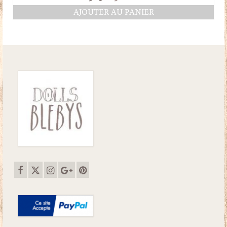
prix
prix
AJOUTER AU PANIER
initial
actuel
était :
est :
32.50€.
30.00€.