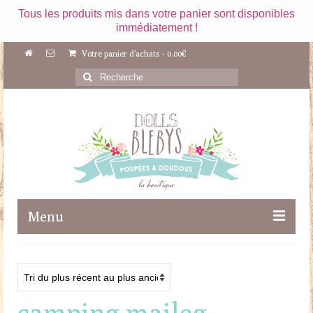
Tous les produits mis dans votre panier sont disponibles
immédiatement !
Votre panier d'achats
-
0.00
€
Rechercher
:
Menu
Boutique
Maileg
camping maileg
Poupées