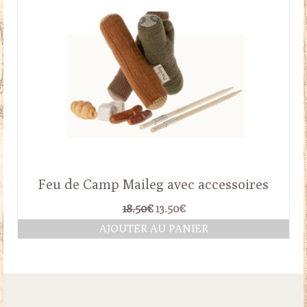
Feu de Camp Maileg avec accessoires
Le
Le
18.50
€
13.50
€
prix
prix
AJOUTER AU PANIER
initial
actuel
était :
est :
18.50€.
13.50€.