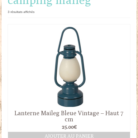
Doudous
Trié
3 résultats affichés
du
Mobilier & Accessoires
plus
récent
Blog
au
plus
ancien
Contact
Panier
Lanterne Maileg Bleue Vintage – Haut 7
cm
25.00
€
AJOUTER AU PANIER