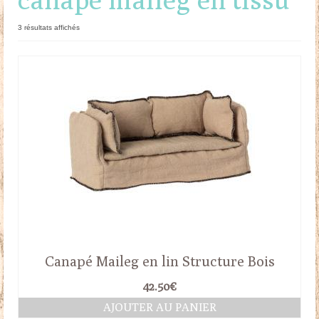
Doudous
Trié
3 résultats affichés
du
Mobilier & Accessoires
plus
récent
Blog
au
plus
ancien
Contact
Panier
Canapé Maileg en lin Structure Bois
42.50
€
AJOUTER AU PANIER