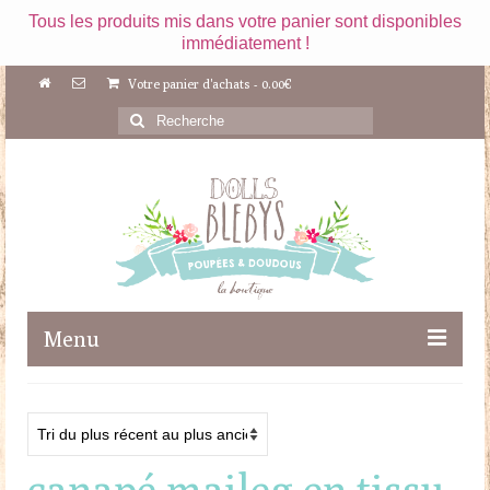
Tous les produits mis dans votre panier sont disponibles
immédiatement !
Votre panier d'achats
-
0.00
€
Rechercher
:
Menu
Boutique
Maileg
canapé maileg en tissu
Poupées