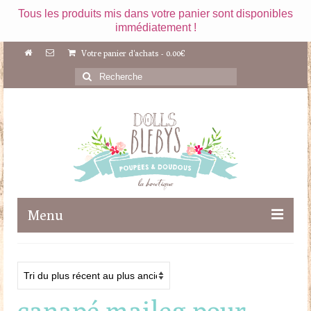
Tous les produits mis dans votre panier sont disponibles
immédiatement !
Votre panier d'achats
-
0.00
€
Rechercher
:
Menu
Boutique
Maileg
canapé maileg pour
Poupées