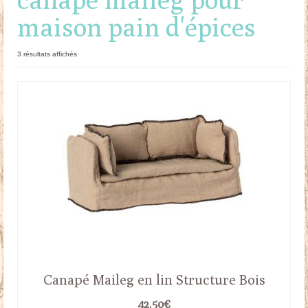
maison pain d'épices
Doudous
Mobilier & Accessoires
Trié
3 résultats affichés
du
Blog
plus
récent
au
Contact
plus
ancien
Panier
Canapé Maileg en lin Structure Bois
42.50
€