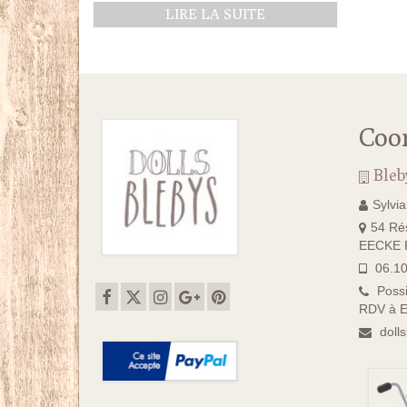
LIRE LA SUITE
Coo
Bleb
Sylvi
54 Rés
EECKE F
06.10
Possi
RDV à E
doll