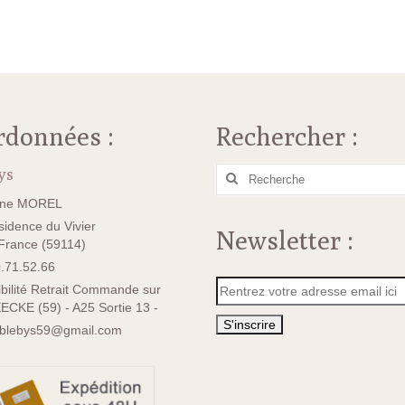
rdonnées :
Rechercher :
ys
Rechercher
:
ane MOREL
idence du Vivier
Newsletter :
rance (59114)
.71.52.66
bilité Retrait Commande sur
ECKE (59) - A25 Sortie 13 -
sblebys59@gmail.com