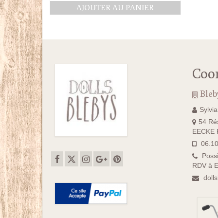
AJOUTER AU PANIER
Coo
Bleb
Sylvi
54 Rés
EECKE F
06.10
Possi
RDV à E
doll