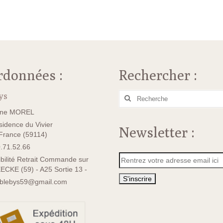
rdonnées :
Rechercher :
ys
Rechercher
:
ane MOREL
idence du Vivier
Newsletter :
rance (59114)
.71.52.66
bilité Retrait Commande sur
ECKE (59) - A25 Sortie 13 -
sblebys59@gmail.com