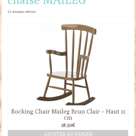
Doudous
Trié
12 résultats affichés
du
Mobilier & Accessoires
plus
récent
Blog
au
plus
ancien
Contact
Panier
Rocking Chair Maileg Brun Clair – Haut 11
cm
18.50
€
AJOUTER AU PANIER