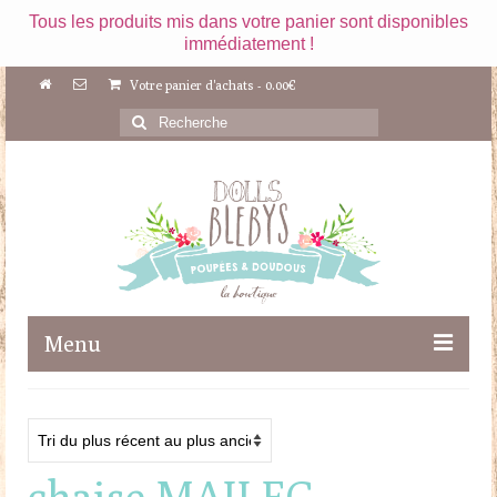
Tous les produits mis dans votre panier sont disponibles
immédiatement !
Votre panier d'achats
-
0.00
€
Rechercher
:
Menu
Boutique
Maileg
chaise MAILEG
Poupées