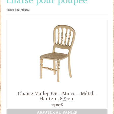
Doudous
Voici le seul résultat
Mobilier & Accessoires
Blog
Contact
Panier
Chaise Maileg Or – Micro – Métal -
Hauteur 8,5 cm
14.00
€
AJOUTER AU PANIER