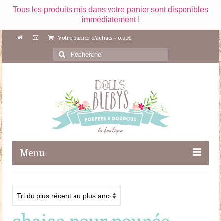
Tous les produits mis dans votre panier sont disponibles
immédiatement !
Votre panier d'achats
-
0.00
€
Rechercher
:
Menu
Boutique
Maileg
chaise pour poupée
Poupées