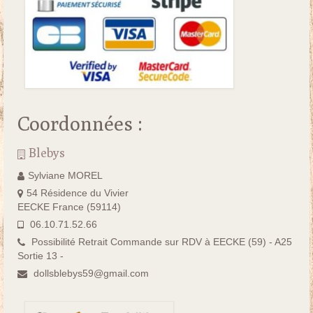
Coordonnées :
Blebys
Sylviane MOREL
54 Résidence du Vivier
EECKE France (59114)
06.10.71.52.66
Possibilité Retrait Commande sur RDV à EECKE (59) - A25
Sortie 13 -
dollsblebys59@gmail.com