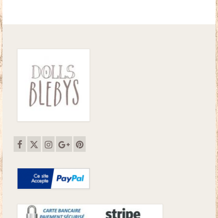
était :
est :
18.50€.
15.00€.