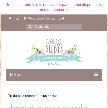
Tous les produits mis dans votre panier sont disponibles
immédiatement !
Votre panier d'achats
-
0.00
€
Rechercher
:
Menu
Boutique
Maileg
chariot pour tricycle
Poupées