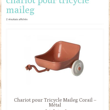
maileg
Doudous
Mobilier & Accessoires
Trié
2 résultats affichés
du
Blog
plus
récent
au
Contact
plus
ancien
Panier
Chariot pour Tricycle Maileg Corail –
Métal