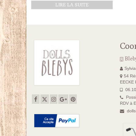
LIRE LA SUITE
Coo
Bleb
Sylvi
54 Rés
EECKE F
06.10
Possi
RDV à E
doll