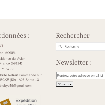
rdonnées :
Rechercher :
ys
Rechercher
:
ane MOREL
idence du Vivier
Newsletter :
rance (59114)
.71.52.66
bilité Retrait Commande sur
ECKE (59) - A25 Sortie 13 -
sblebys59@gmail.com