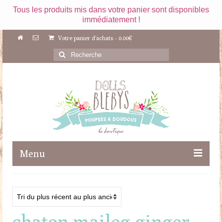
Tous les produits mis dans votre panier sont disponibles
immédiatement !
Votre panier d'achats
-
0.00
€
Rechercher
:
Menu
Boutique
Maileg
chaton maileg ginger
Poupées