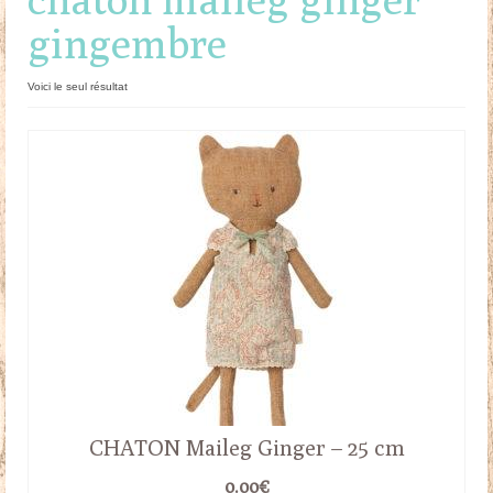
gingembre
Doudous
Mobilier & Accessoires
Voici le seul résultat
Blog
Contact
Panier
CHATON Maileg Ginger – 25 cm
0.00
€