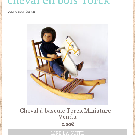
Doudous
Voici le seul résultat
Mobilier & Accessoires
Blog
Contact
Panier
Cheval à bascule Torck Miniature –
Vendu
0.00
€
LIRE LA SUITE