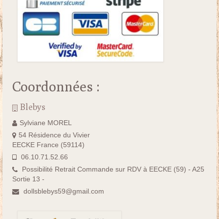
Coordonnées :
Blebys
Sylviane MOREL
54 Résidence du Vivier
EECKE France (59114)
06.10.71.52.66
Possibilité Retrait Commande sur RDV à EECKE (59) - A25
Sortie 13 -
dollsblebys59@gmail.com