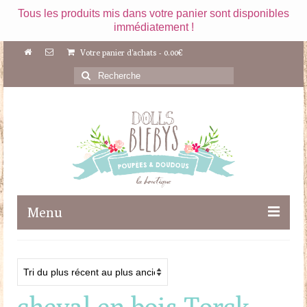
Tous les produits mis dans votre panier sont disponibles
immédiatement !
Votre panier d'achats
-
0.00
€
Rechercher
:
Menu
Boutique
Maileg
cheval en bois Torck
Poupées