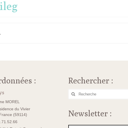
ileg
.
rdonnées :
Rechercher :
ys
Rechercher
:
ane MOREL
idence du Vivier
Newsletter :
rance (59114)
.71.52.66