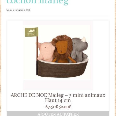
Doudous
Voici le seul résultat
Mobilier & Accessoires
Blog
Contact
Panier
ARCHE DE NOE Maileg – 3 mini animaux
Haut 14 cm
Le
Le
67.50
€
52.00
€
prix
prix
AJOUTER AU PANIER