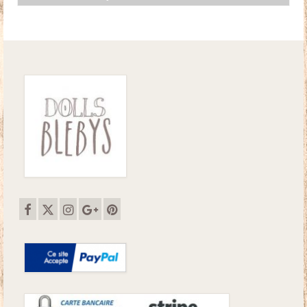
initial
actuel
était :
est :
67.50€.
52.00€.