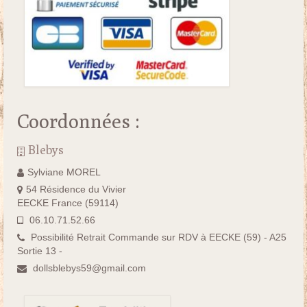
Coordonnées :
Blebys
Sylviane MOREL
54 Résidence du Vivier
EECKE France (59114)
06.10.71.52.66
Possibilité Retrait Commande sur RDV à EECKE (59) - A25
Sortie 13 -
dollsblebys59@gmail.com