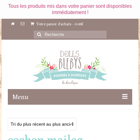
Tous les produits mis dans votre panier sont disponibles
immédiatement !
Votre panier d'achats
-
0.00
€
Rechercher
:
Menu
Boutique
Maileg
cochon maileg
Poupées