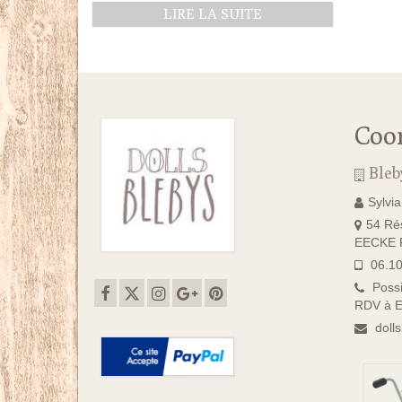
LIRE LA SUITE
Coo
Bleb
Sylvi
54 Rés
EECKE F
06.10
Possi
RDV à E
doll