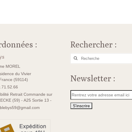
rdonnées :
Rechercher :
ys
Rechercher
:
ane MOREL
idence du Vivier
Newsletter :
rance (59114)
.71.52.66
bilité Retrait Commande sur
ECKE (59) - A25 Sortie 13 -
sblebys59@gmail.com