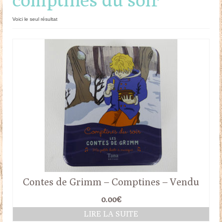
Doudous
Voici le seul résultat
Mobilier & Accessoires
Blog
Contact
Panier
Contes de Grimm – Comptines – Vendu
0.00
€
LIRE LA SUITE