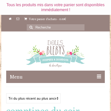
Tous les produits mis dans votre panier sont disponibles
immédiatement !
Votre panier d'achats
-
0.00
€
Rechercher
:
Menu
Boutique
Maileg
comptines du soir
Poupées