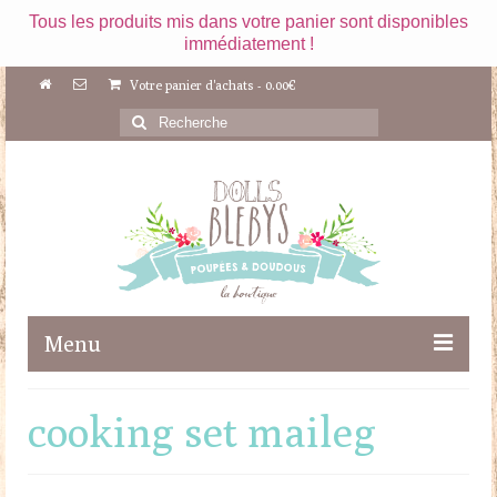
Tous les produits mis dans votre panier sont disponibles
immédiatement !
Votre panier d'achats
-
0.00
€
Rechercher
:
Menu
Boutique
cooking set maileg
Maileg
Poupées