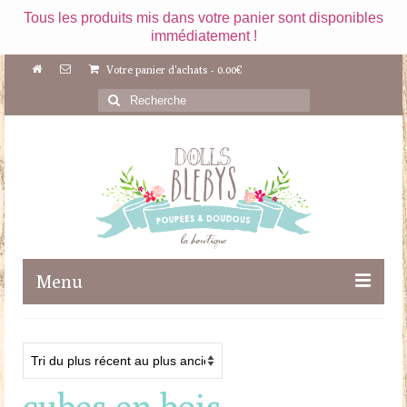
Tous les produits mis dans votre panier sont disponibles
immédiatement !
Votre panier d'achats
-
0.00
€
Rechercher
:
Menu
Boutique
Maileg
cubes en bois
Poupées