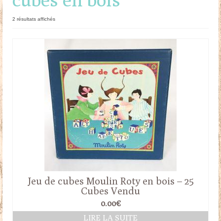
Doudous
Trié
2 résultats affichés
du
Mobilier & Accessoires
plus
récent
Blog
au
plus
ancien
Contact
Panier
Jeu de cubes Moulin Roty en bois – 25
Cubes Vendu
0.00
€
LIRE LA SUITE