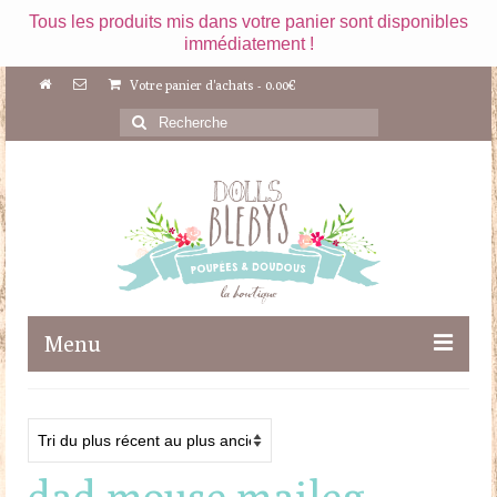
Tous les produits mis dans votre panier sont disponibles
immédiatement !
Votre panier d'achats
-
0.00
€
Rechercher
:
Menu
Boutique
Maileg
dad mouse maileg
Poupées