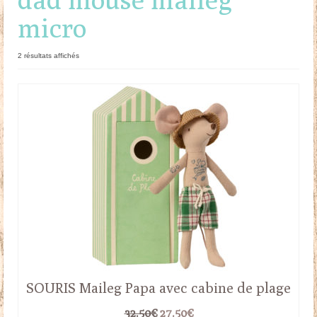
micro
Doudous
Mobilier & Accessoires
Trié
2 résultats affichés
du
Blog
plus
récent
au
Contact
plus
ancien
Panier
SOURIS Maileg Papa avec cabine de plage
Le
Le
32.50
€
27.50
€