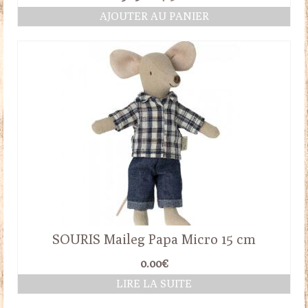
prix
prix
AJOUTER AU PANIER
initial
actuel
était :
est :
32.50€.
27.50€.
SOURIS Maileg Papa Micro 15 cm
0.00
€
LIRE LA SUITE