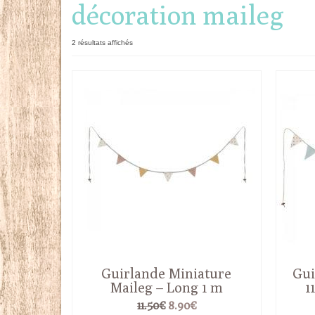
décoration maileg
Trié
2 résultats affichés
du
plus
récent
au
plus
ancien
Guirlande Miniature
Gui
Maileg – Long 1 m
1
Le
Le
11.50
€
8.90
€