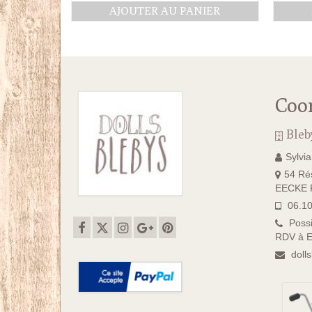
prix
prix
AJOUTER AU PANIER
initial
actuel
était :
est :
11.50€.
8.90€.
Coo
Bleb
Sylvi
54 Rés
EECKE F
06.10
Possi
RDV à E
doll