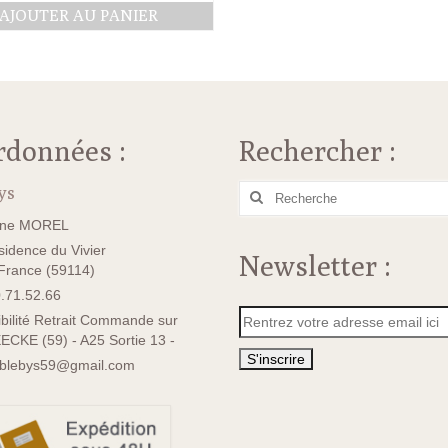
prix
prix
AJOUTER AU PANIER
initial
actuel
était :
est :
14.00€.
11.00€.
rdonnées :
Rechercher :
ys
Rechercher
:
ane MOREL
idence du Vivier
Newsletter :
rance (59114)
.71.52.66
bilité Retrait Commande sur
ECKE (59) - A25 Sortie 13 -
sblebys59@gmail.com