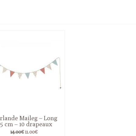
rlande Maileg – Long
15 cm – 10 drapeaux
Le
Le
14.00
€
11.00
€