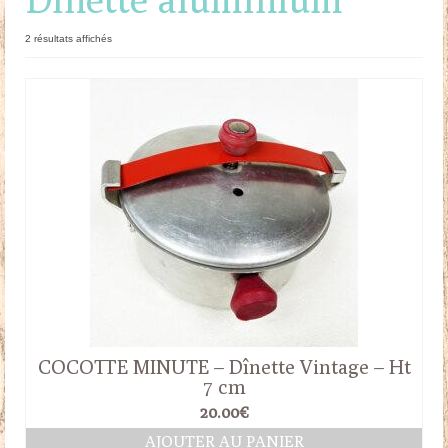
Doudous
Trié
2 résultats affichés
du
Mobilier & Accessoires
plus
récent
Blog
au
plus
ancien
Contact
Panier
COCOTTE MINUTE – Dînette Vintage – Ht
7 cm
20.00
€
AJOUTER AU PANIER