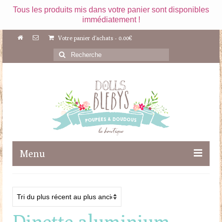
Tous les produits mis dans votre panier sont disponibles
immédiatement !
Votre panier d'achats
-
0.00
€
Rechercher
:
Menu
Boutique
Maileg
Dinette aluminium
Poupées