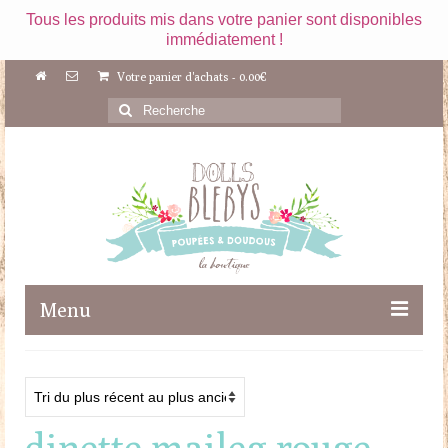
Tous les produits mis dans votre panier sont disponibles
immédiatement !
Votre panier d'achats
-
0.00
€
Rechercher
:
Menu
Boutique
Maileg
dinette maileg rouge
Poupées