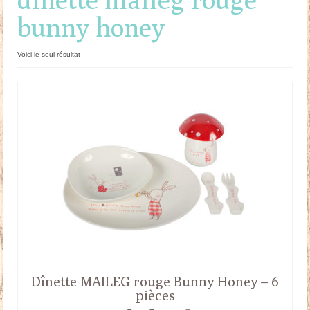
bunny honey
Doudous
Mobilier & Accessoires
Voici le seul résultat
Blog
Contact
Panier
Dînette MAILEG rouge Bunny Honey – 6
pièces