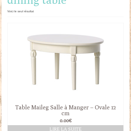
Doudous
Voici le seul résultat
Mobilier & Accessoires
Blog
Contact
Panier
Table Maileg Salle à Manger – Ovale 12
cm
0.00
€
LIRE LA SUITE