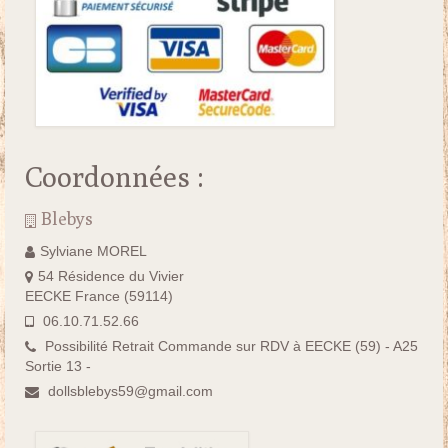
Coordonnées :
Blebys
Sylviane MOREL
54 Résidence du Vivier
EECKE France (59114)
06.10.71.52.66
Possibilité Retrait Commande sur RDV à EECKE (59) - A25
Sortie 13 -
dollsblebys59@gmail.com