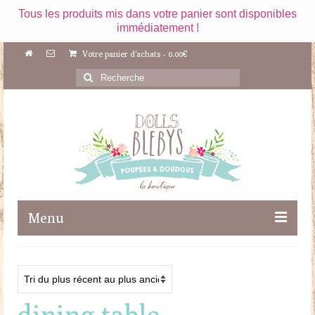
Tous les produits mis dans votre panier sont disponibles
immédiatement !
Votre panier d'achats
-
0.00
€
Rechercher
:
Menu
Boutique
Maileg
dining table
Poupées