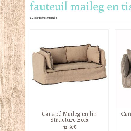
fauteuil maileg en ti
Trié
10 résultats affichés
du
plus
récent
au
plus
ancien
Canapé Maileg en lin
Can
Structure Bois
42.50
€