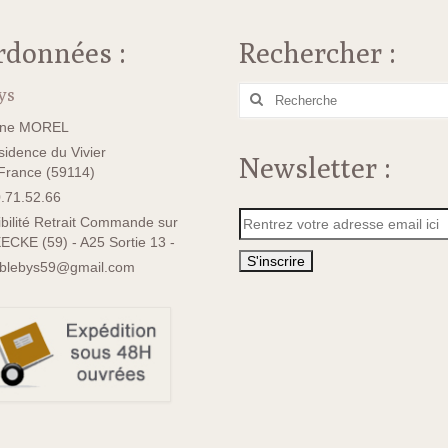
rdonnées :
Rechercher :
ys
Rechercher
:
ane MOREL
idence du Vivier
Newsletter :
rance (59114)
.71.52.66
bilité Retrait Commande sur
ECKE (59) - A25 Sortie 13 -
sblebys59@gmail.com