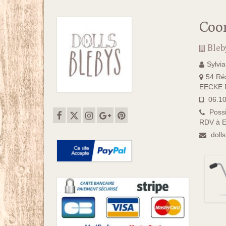
Coo
Bleb
Sylvi
54 Rés
EECKE F
06.10
Possi
RDV à E
doll