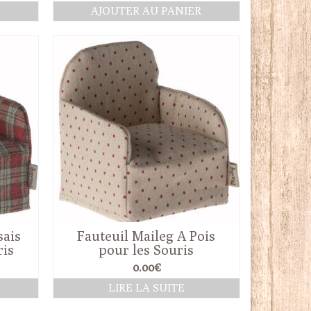
R
AJOUTER AU PANIER
sais
Fauteuil Maileg A Pois
ris
pour les Souris
0.00
€
R
LIRE LA SUITE