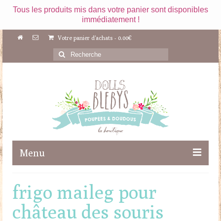
Tous les produits mis dans votre panier sont disponibles
immédiatement !
Votre panier d'achats
-
0.00
€
Rechercher
:
Menu
Boutique
frigo maileg pour
Maileg
château des souris
Poupées