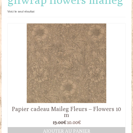
Doudous
Voici le seul résultat
Mobilier & Accessoires
Blog
Contact
Panier
Papier cadeau Maileg Fleurs – Flowers 10
m
Le
Le
13.00
€
10.00
€
prix
prix
AJOUTER AU PANIER