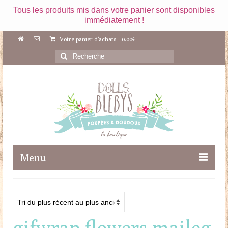
Tous les produits mis dans votre panier sont disponibles
immédiatement !
Votre panier d'achats
-
0.00
€
Rechercher
:
Menu
Boutique
Maileg
gifwrap flowers maileg
Poupées