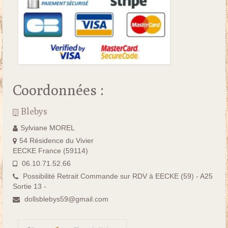
Coordonnées :
Blebys
Sylviane MOREL
54 Résidence du Vivier
EECKE France (59114)
06.10.71.52.66
Possibilité Retrait Commande sur RDV à EECKE (59) - A25
Sortie 13 -
dollsblebys59@gmail.com