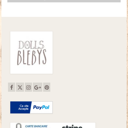
initial
actuel
était :
est :
13.00€.
10.00€.