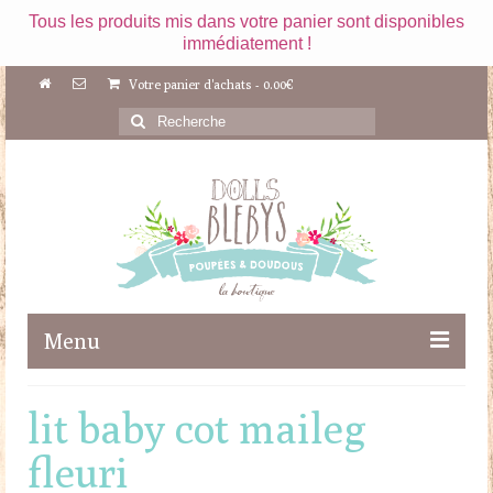
Tous les produits mis dans votre panier sont disponibles
immédiatement !
Votre panier d'achats
-
0.00
€
Rechercher
:
Menu
Boutique
lit baby cot maileg
Maileg
fleuri
Poupées