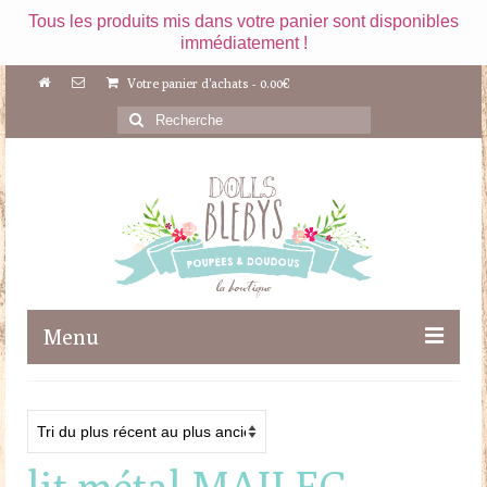
Tous les produits mis dans votre panier sont disponibles
immédiatement !
Votre panier d'achats
-
0.00
€
Rechercher
:
Menu
Boutique
Maileg
lit métal MAILEG
Poupées