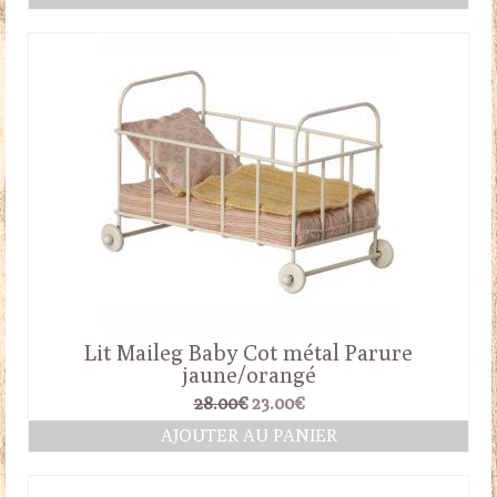
Lit Maileg Baby Cot métal Parure
jaune/orangé
Le
Le
28.00
€
23.00
€
prix
prix
AJOUTER AU PANIER
initial
actuel
était :
est :
28.00€.
23.00€.