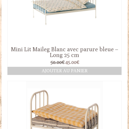
Mini Lit Maileg Blanc avec parure bleue –
Long 25 cm
Le
Le
50.00
€
45.00
€
prix
prix
AJOUTER AU PANIER
initial
actuel
était :
est :
50.00€.
45.00€.