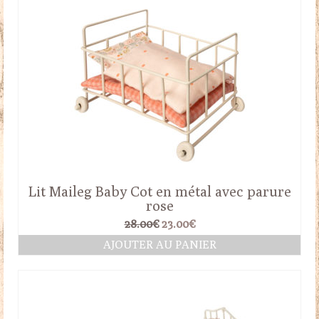
Lit Maileg Baby Cot en métal avec parure
rose
Le
Le
28.00
€
23.00
€
prix
prix
AJOUTER AU PANIER
initial
actuel
était :
est :
28.00€.
23.00€.