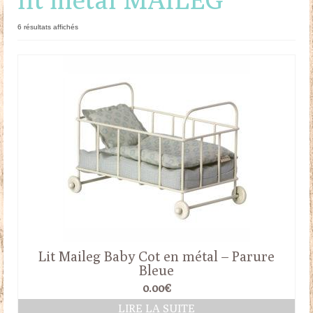
Doudous
Trié
6 résultats affichés
du
Mobilier & Accessoires
plus
récent
Blog
au
plus
ancien
Contact
Panier
Lit Maileg Baby Cot en métal – Parure
Bleue
0.00
€
LIRE LA SUITE