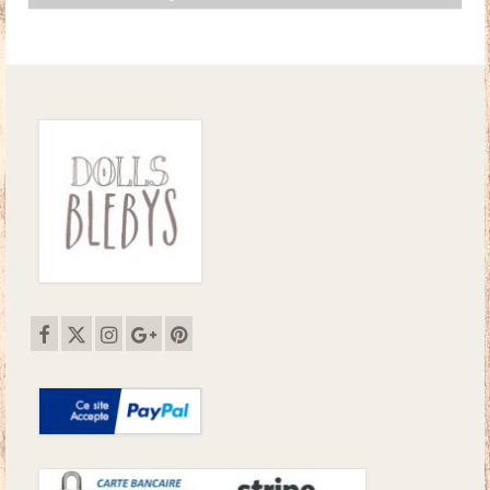
initial
actuel
était :
est :
38.00€.
33.00€.