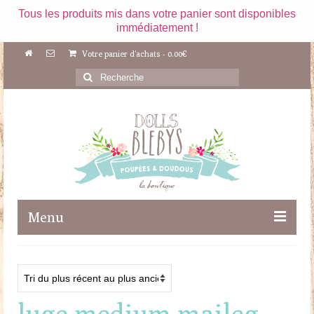
Tous les produits mis dans votre panier sont disponibles
immédiatement !
Votre panier d'achats
-
0.00
€
Rechercher
:
Menu
Boutique
Maileg
luge medium maileg
Poupées