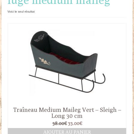
Doudous
Voici le seul résultat
Mobilier & Accessoires
Blog
Contact
Panier
Traîneau Medium Maileg Vert – Sleigh –
Long 30 cm
Le
Le
38.00
€
33.00
€
prix
prix
AJOUTER AU PANIER