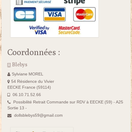
Coordonnées :
Blebys
Sylviane MOREL
54 Résidence du Vivier
EECKE France (59114)
06.10.71.52.66
Possibilité Retrait Commande sur RDV à EECKE (59) - A25
Sortie 13 -
dollsblebys59@gmail.com