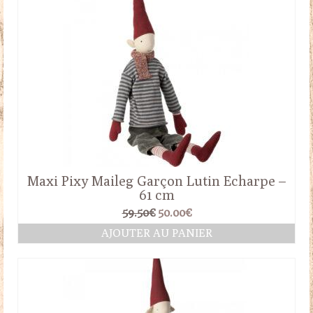
Maxi Pixy Maileg Garçon Lutin Echarpe –
61 cm
Le
Le
59.50
€
50.00
€
prix
prix
AJOUTER AU PANIER
initial
actuel
était :
est :
59.50€.
50.00€.