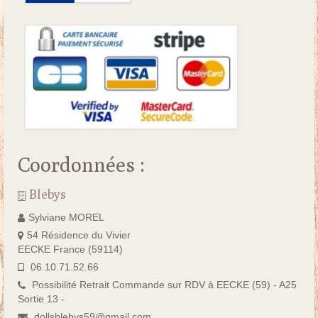
Coordonnées :
Blebys
Sylviane MOREL
54 Résidence du Vivier
EECKE France (59114)
06.10.71.52.66
Possibilité Retrait Commande sur RDV à EECKE (59) - A25
Sortie 13 -
dollsblebys59@gmail.com