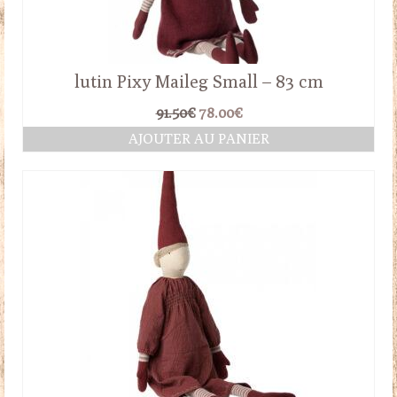
lutin Pixy Maileg Small – 83 cm
Le
Le
91.50
€
78.00
€
prix
prix
AJOUTER AU PANIER
initial
actuel
était :
est :
91.50€.
78.00€.