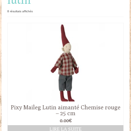
Doudous
Trié
8 résultats affichés
du
Mobilier & Accessoires
plus
récent
Blog
au
plus
ancien
Contact
Panier
Pixy Maileg Lutin aimanté Chemise rouge
– 25 cm
0.00
€
LIRE LA SUITE