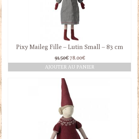
Pixy Maileg Fille – Lutin Small – 83 cm
Le
Le
91.50
€
78.00
€
prix
prix
AJOUTER AU PANIER
initial
actuel
était :
est :
91.50€.
78.00€.