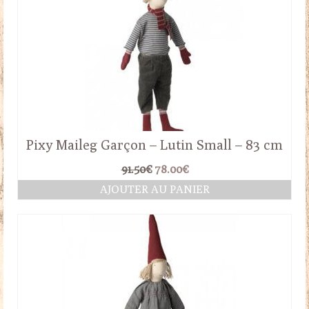
Pixy Maileg Garçon – Lutin Small – 83 cm
Le
Le
91.50
€
78.00
€
prix
prix
AJOUTER AU PANIER
initial
actuel
était :
est :
91.50€.
78.00€.