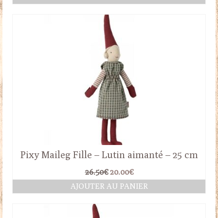
Pixy Maileg Fille – Lutin aimanté – 25 cm
Le
Le
26.50
€
20.00
€
prix
prix
AJOUTER AU PANIER
initial
actuel
était :
est :
26.50€.
20.00€.