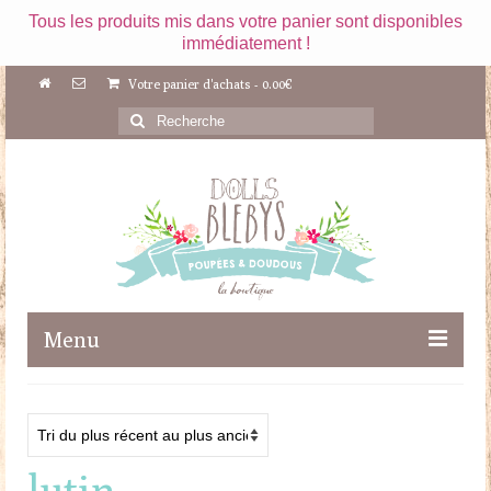
Tous les produits mis dans votre panier sont disponibles
immédiatement !
Votre panier d'achats
-
0.00
€
Rechercher
:
Menu
Boutique
Maileg
lutin
Poupées