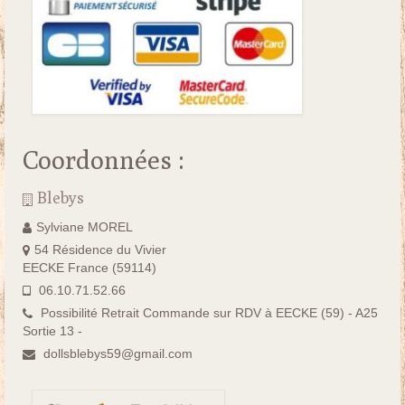
Coordonnées :
Blebys
Sylviane MOREL
54 Résidence du Vivier
EECKE France (59114)
06.10.71.52.66
Possibilité Retrait Commande sur RDV à EECKE (59) - A25
Sortie 13 -
dollsblebys59@gmail.com