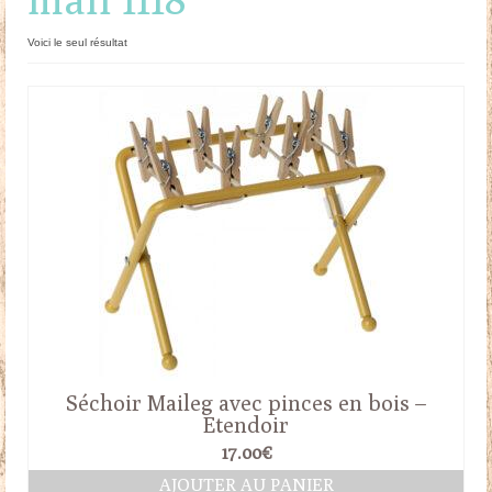
Doudous
Voici le seul résultat
Mobilier & Accessoires
Blog
Contact
Panier
Séchoir Maileg avec pinces en bois –
Etendoir
17.00
€
AJOUTER AU PANIER