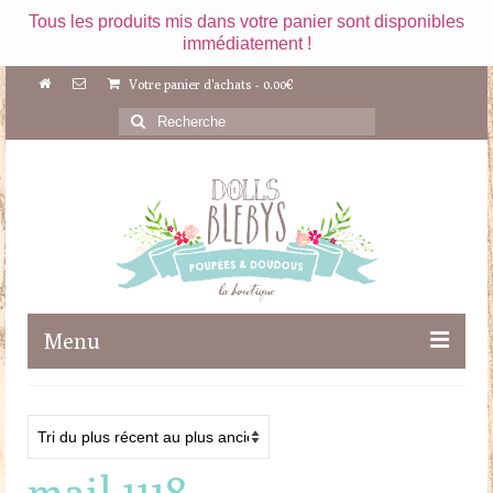
Tous les produits mis dans votre panier sont disponibles
immédiatement !
Votre panier d'achats
-
0.00
€
Rechercher
:
Menu
Boutique
Maileg
mail 1118
Poupées