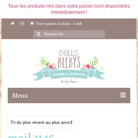
Tous les produits mis dans votre panier sont disponibles
immédiatement !
Votre panier d'achats
-
0.00
€
Rechercher
:
Menu
Boutique
Maileg
mail 1145
Poupées