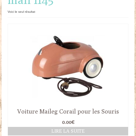
Doudous
Voici le seul résultat
Mobilier & Accessoires
Blog
Contact
Panier
Voiture Maileg Corail pour les Souris
0.00
€
LIRE LA SUITE