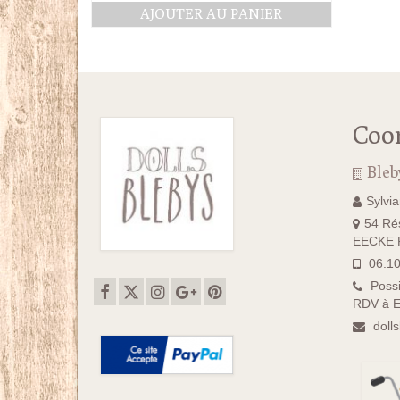
AJOUTER AU PANIER
Coo
Bleb
Sylvi
54 Rés
EECKE F
06.10
Possi
RDV à E
doll