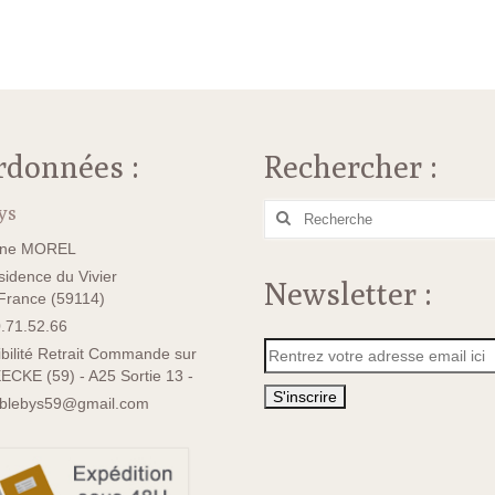
rdonnées :
Rechercher :
ys
Rechercher
:
ane MOREL
idence du Vivier
Newsletter :
rance (59114)
.71.52.66
bilité Retrait Commande sur
ECKE (59) - A25 Sortie 13 -
sblebys59@gmail.com