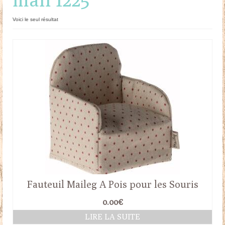
Doudous
Voici le seul résultat
Mobilier & Accessoires
Blog
Contact
Panier
Fauteuil Maileg A Pois pour les Souris
0.00
€
LIRE LA SUITE