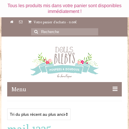
Tous les produits mis dans votre panier sont disponibles
immédiatement !
Votre panier d'achats
-
0.00
€
Rechercher
:
Menu
Boutique
Maileg
mail 1225
Poupées