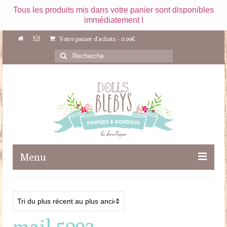
Tous les produits mis dans votre panier sont disponibles
immédiatement !
Votre panier d'achats
-
0.00
€
Rechercher
:
Menu
Boutique
Maileg
mail 5093
Poupées