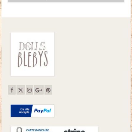
initial
actuel
était :
est :
21.00€.
17.00€.