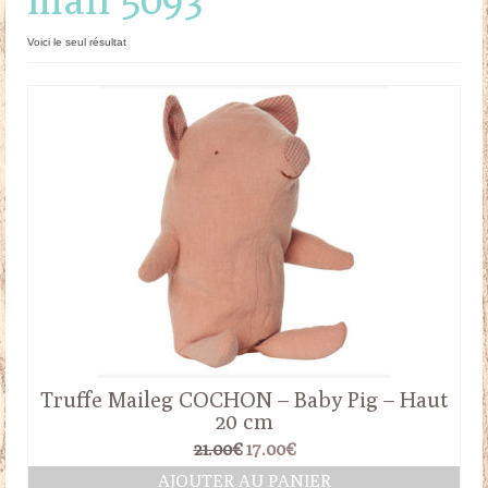
Doudous
Voici le seul résultat
Mobilier & Accessoires
Blog
Contact
Panier
Truffe Maileg COCHON – Baby Pig – Haut
20 cm
Le
Le
21.00
€
17.00
€
prix
prix
AJOUTER AU PANIER