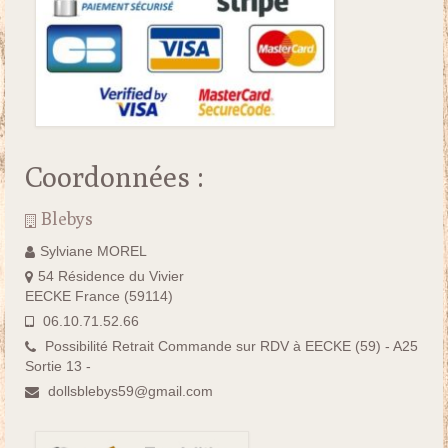
Coordonnées :
Blebys
Sylviane MOREL
54 Résidence du Vivier
EECKE France (59114)
06.10.71.52.66
Possibilité Retrait Commande sur RDV à EECKE (59) - A25
Sortie 13 -
dollsblebys59@gmail.com