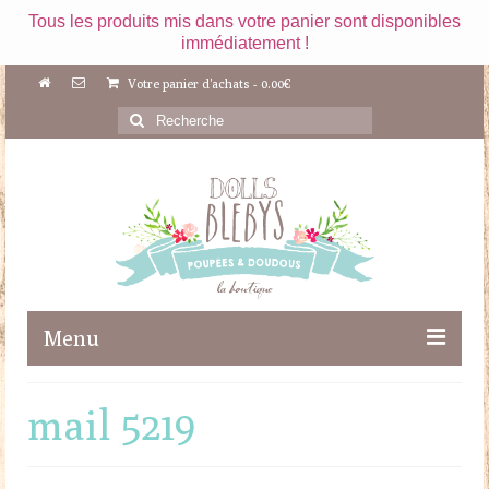
Tous les produits mis dans votre panier sont disponibles
immédiatement !
Votre panier d'achats
-
0.00
€
Rechercher
:
Menu
Boutique
mail 5219
Maileg
Poupées