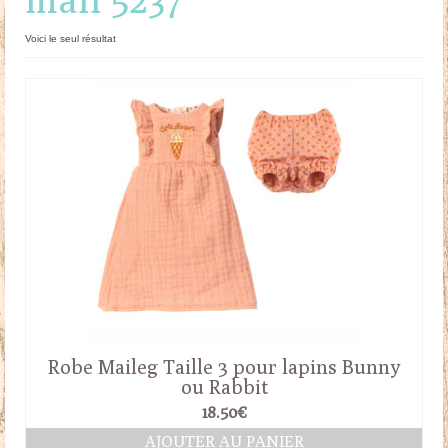
Doudous
Voici le seul résultat
Mobilier & Accessoires
Blog
Contact
Panier
Robe Maileg Taille 3 pour lapins Bunny
ou Rabbit
18.50
€
AJOUTER AU PANIER