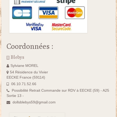
Coordonnées :
Blebys
Sylviane MOREL
54 Résidence du Vivier
EECKE France (59114)
06.10.71.52.66
Possibilité Retrait Commande sur RDV à EECKE (59) - A25
Sortie 13 -
dollsblebys59@gmail.com