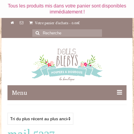
Tous les produits mis dans votre panier sont disponibles
immédiatement !
Votre panier d'achats
-
0.00
€
Rechercher
:
Menu
Boutique
Maileg
mail 5237
Poupées