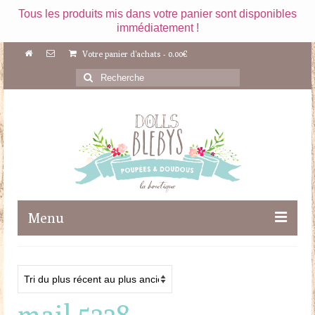
Tous les produits mis dans votre panier sont disponibles
immédiatement !
Votre panier d'achats
-
0.00
€
Rechercher
:
Menu
Boutique
Maileg
mail 5328
Poupées