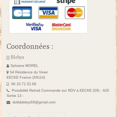
Coordonnées :
Blebys
Sylviane MOREL
54 Résidence du Vivier
EECKE France (59114)
06.10.71.52.66
Possibilité Retrait Commande sur RDV à EECKE (59) - A25
Sortie 13 -
dollsblebys59@gmail.com