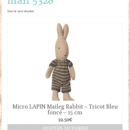
Doudous
Voici le seul résultat
Mobilier & Accessoires
Blog
Contact
Panier
Micro LAPIN Maileg Rabbit – Tricot Bleu
foncé – 15 cm
22.50
€
AJOUTER AU PANIER