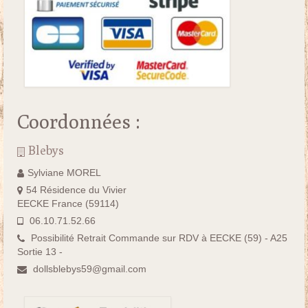
Coordonnées :
Blebys
Sylviane MOREL
54 Résidence du Vivier
EECKE France (59114)
06.10.71.52.66
Possibilité Retrait Commande sur RDV à EECKE (59) - A25
Sortie 13 -
dollsblebys59@gmail.com