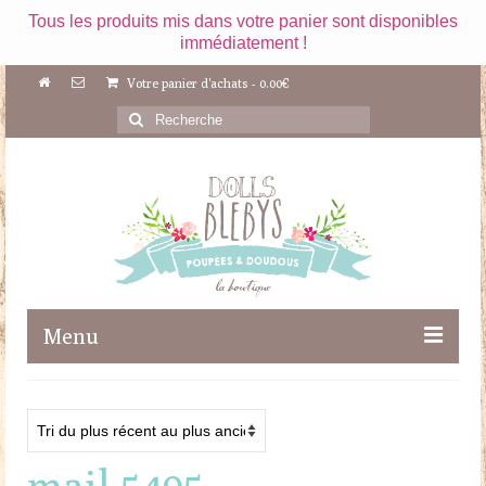
Tous les produits mis dans votre panier sont disponibles
immédiatement !
Votre panier d'achats
-
0.00
€
Rechercher
:
Menu
Boutique
Maileg
mail 5495
Poupées