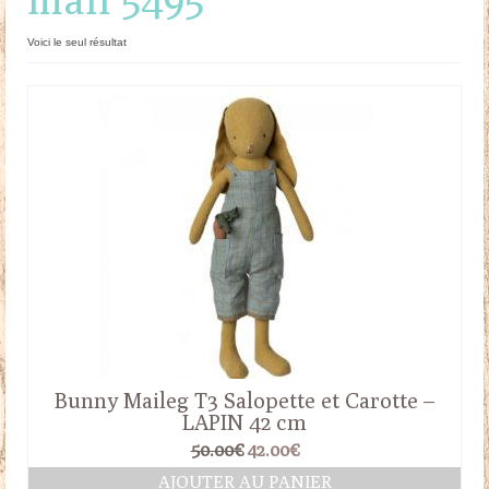
Doudous
Voici le seul résultat
Mobilier & Accessoires
Blog
Contact
Panier
Bunny Maileg T3 Salopette et Carotte –
LAPIN 42 cm
Le
Le
50.00
€
42.00
€
prix
prix
AJOUTER AU PANIER