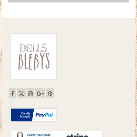
initial
actuel
était :
est :
50.00€.
42.00€.