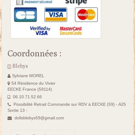
Coordonnées :
Blebys
Sylviane MOREL
54 Résidence du Vivier
EECKE France (59114)
06.10.71.52.66
Possibilité Retrait Commande sur RDV à EECKE (59) - A25
Sortie 13 -
dollsblebys59@gmail.com