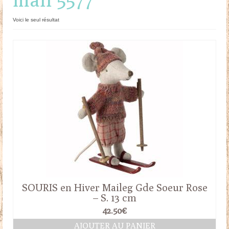
Doudous
Voici le seul résultat
Mobilier & Accessoires
Blog
Contact
Panier
SOURIS en Hiver Maileg Gde Soeur Rose
– S. 13 cm
42.50
€
AJOUTER AU PANIER