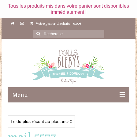
Tous les produits mis dans votre panier sont disponibles
immédiatement !
Votre panier d'achats
-
0.00
€
Rechercher
:
Menu
Boutique
Maileg
mail 5577
Poupées