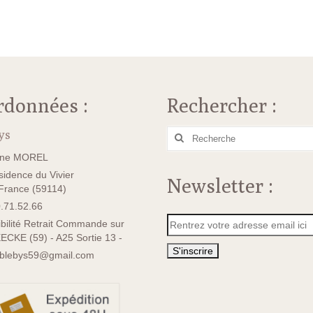
rdonnées :
Rechercher :
ys
Rechercher
:
ane MOREL
idence du Vivier
Newsletter :
rance (59114)
.71.52.66
bilité Retrait Commande sur
ECKE (59) - A25 Sortie 13 -
sblebys59@gmail.com