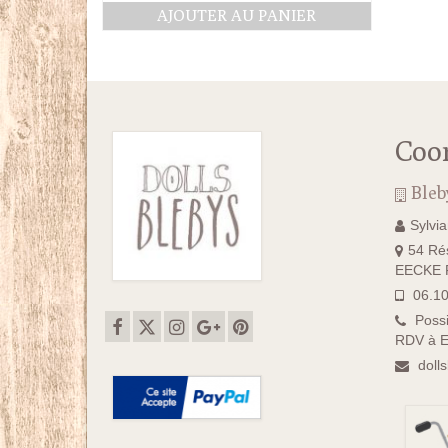
AJOUTER AU PANIER
Coo
Bleb
Sylvi
54 Rés
EECKE F
06.10
Possi
RDV à E
doll