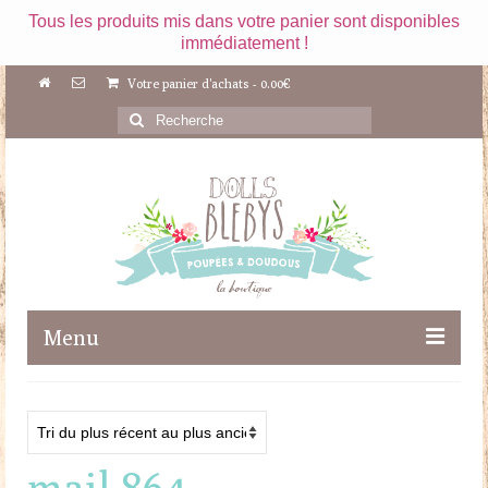
Tous les produits mis dans votre panier sont disponibles
immédiatement !
Votre panier d'achats
-
0.00
€
Rechercher
:
Menu
Boutique
Maileg
mail 864
Poupées