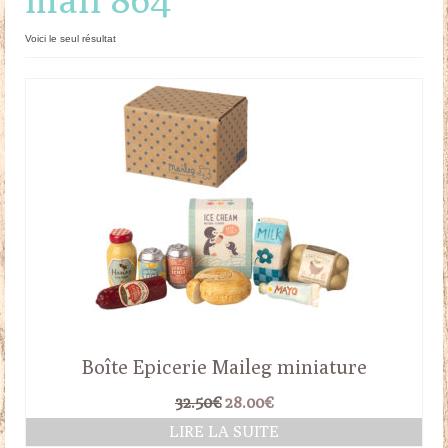
Doudous
Voici le seul résultat
Mobilier & Accessoires
Blog
Contact
Panier
Boîte Epicerie Maileg miniature
Le
Le
32.50
€
28.00
€
prix
prix
LIRE LA SUITE
initial
actuel