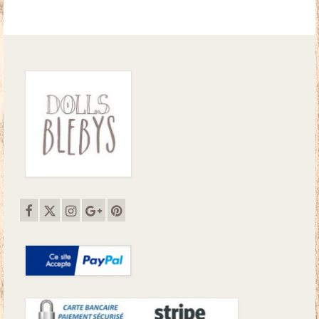
était :
est :
32.50€.
28.00€.