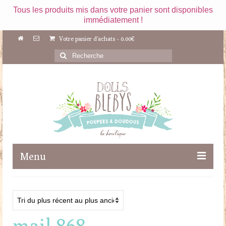
Tous les produits mis dans votre panier sont disponibles
immédiatement !
Votre panier d'achats
-
0.00
€
Rechercher
:
Menu
Boutique
Maileg
mail 868
Poupées