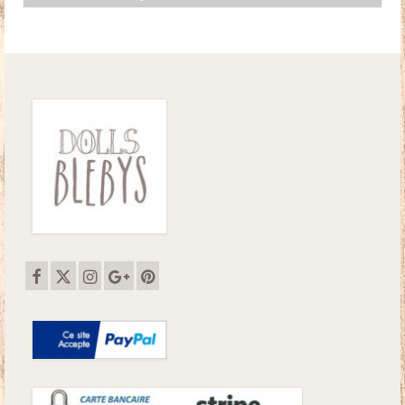
initial
actuel
était :
est :
26.50€.
22.00€.