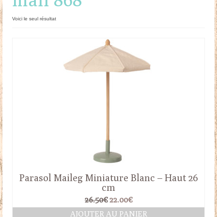
Doudous
Voici le seul résultat
Mobilier & Accessoires
Blog
Contact
Panier
Parasol Maileg Miniature Blanc – Haut 26
cm
Le
Le
26.50
€
22.00
€
prix
prix
AJOUTER AU PANIER