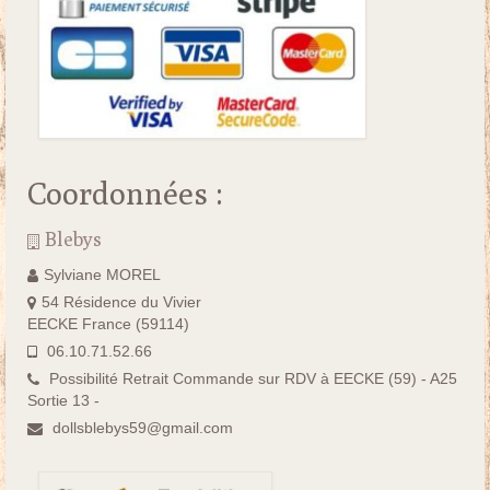
Coordonnées :
Blebys
Sylviane MOREL
54 Résidence du Vivier
EECKE France (59114)
06.10.71.52.66
Possibilité Retrait Commande sur RDV à EECKE (59) - A25
Sortie 13 -
dollsblebys59@gmail.com