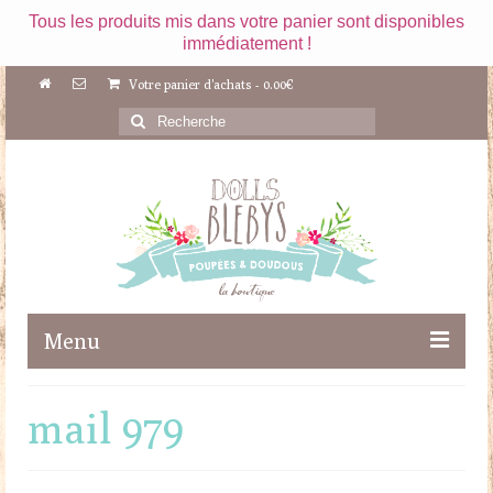
Tous les produits mis dans votre panier sont disponibles
immédiatement !
Votre panier d'achats
-
0.00
€
Rechercher
:
Menu
Boutique
mail 979
Maileg
Poupées