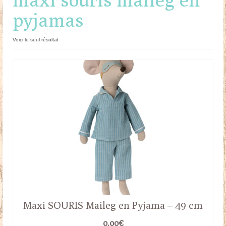
pyjamas
Doudous
Mobilier & Accessoires
Voici le seul résultat
Blog
Contact
Panier
Maxi SOURIS Maileg en Pyjama – 49 cm
0.00
€