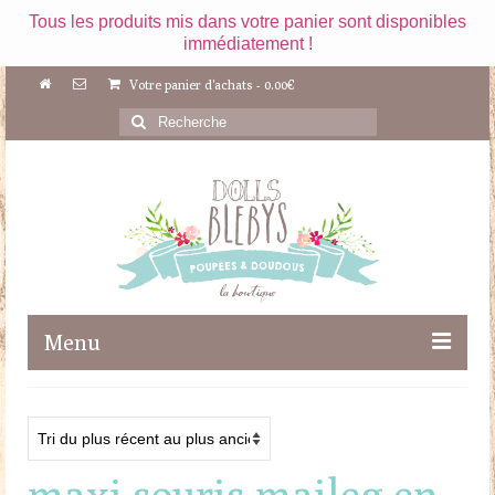
Tous les produits mis dans votre panier sont disponibles
immédiatement !
Votre panier d'achats
-
0.00
€
Rechercher
:
Menu
Boutique
Maileg
maxi souris maileg en
Poupées