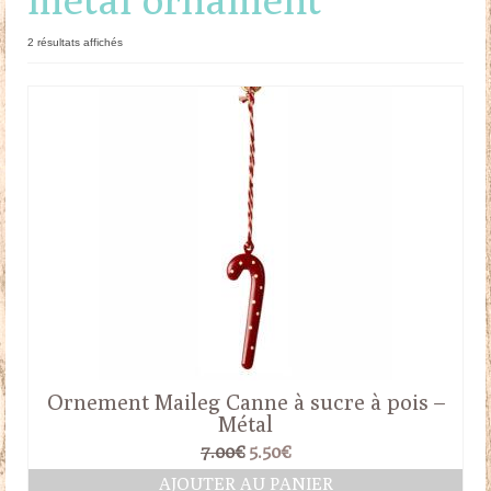
Doudous
Trié
2 résultats affichés
du
Mobilier & Accessoires
plus
récent
Blog
au
plus
ancien
Contact
Panier
Ornement Maileg Canne à sucre à pois –
Métal
Le
Le
7.00
€
5.50
€
prix
prix
AJOUTER AU PANIER