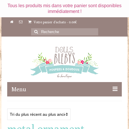
Tous les produits mis dans votre panier sont disponibles
immédiatement !
Votre panier d'achats
-
0.00
€
Rechercher
:
Menu
Boutique
Maileg
metal ornament
Poupées