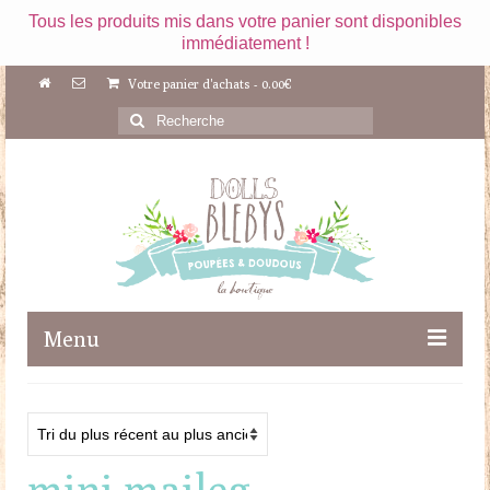
Tous les produits mis dans votre panier sont disponibles
immédiatement !
Votre panier d'achats
-
0.00
€
Rechercher
:
Menu
Boutique
Maileg
mini maileg
Poupées