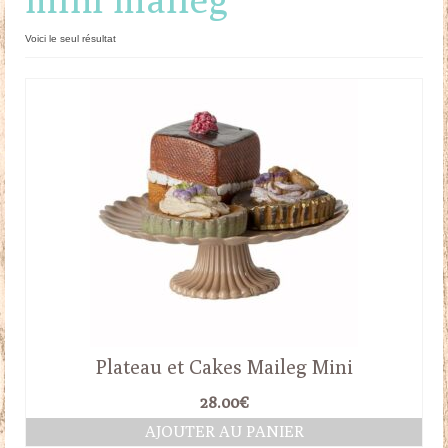
Doudous
Voici le seul résultat
Mobilier & Accessoires
Blog
Contact
Panier
Plateau et Cakes Maileg Mini
28.00
€
AJOUTER AU PANIER